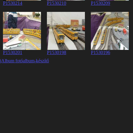
P1530214
P1530210
P1530209
P1530201
P1530198
P1530196
jAlbum fotóalbum-készítő