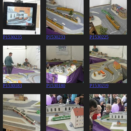
P1530235
P1530233
P1530225
P1530183
P1530180
P1530219