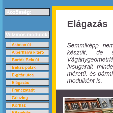
Elágazás
Semmiképp nem
készült, de 
Vágánygeometri
ívsugarait mind
méretű, és bármi
modulként is.