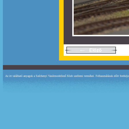
Az itt található anyagok a Széchenyi Vasútmodellező Klub szellemi termékei. Felhasználásuk előtt fordulj